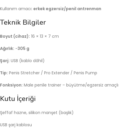
Kullanım amacı:
erkek egzersiz/penil antrenman
Teknik Bilgiler
Boyut (cihaz):
16 × 13 × 7 cm
Ağırlık:
~
305 g
Şarj:
USB (kablo dâhil)
Tip:
Penis Stretcher / Pro Extender / Penis Pump
Fonksiyon:
Male penile trainer – büyütme/egzersiz amaçlı
Kutu İçeriği
Şeffaf hazne, silikon manşet (başlık)
USB şarj kablosu