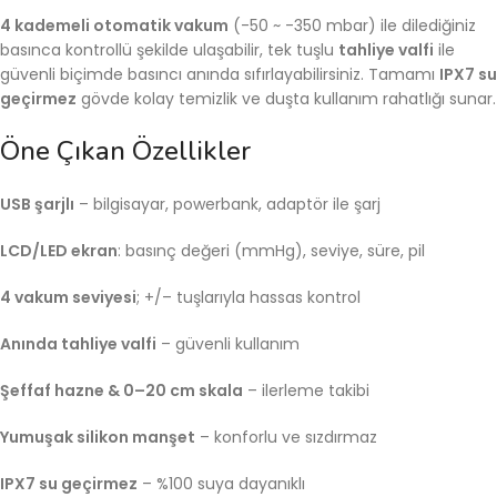
4 kademeli otomatik vakum
(-50 ~ -350 mbar) ile dilediğiniz
basınca kontrollü şekilde ulaşabilir, tek tuşlu
tahliye valfi
ile
güvenli biçimde basıncı anında sıfırlayabilirsiniz. Tamamı
IPX7 su
geçirmez
gövde kolay temizlik ve duşta kullanım rahatlığı sunar.
Öne Çıkan Özellikler
USB şarjlı
– bilgisayar, powerbank, adaptör ile şarj
LCD/LED ekran
: basınç değeri (mmHg), seviye, süre, pil
4 vakum seviyesi
; +/– tuşlarıyla hassas kontrol
Anında tahliye valfi
– güvenli kullanım
Şeffaf hazne & 0–20 cm skala
– ilerleme takibi
Yumuşak silikon manşet
– konforlu ve sızdırmaz
IPX7 su geçirmez
– %100 suya dayanıklı