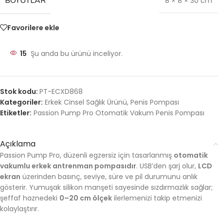
BOYUTLAR
8 × 8 × 30 cm
Favorilere ekle
15
Şu anda bu ürünü inceliyor.
Stok kodu:
PT-ECXD868
Kategoriler:
Erkek Cinsel Sağlık Ürünü
,
Penis Pompası
Etiketler:
Passion Pump Pro Otomatik Vakum Penis Pompası
Açıklama
Passion Pump Pro, düzenli egzersiz için tasarlanmış
otomatik
vakumlu erkek antrenman pompasıdır
. USB’den şarj olur,
LCD
ekran
üzerinden basınç, seviye, süre ve pil durumunu anlık
gösterir. Yumuşak silikon manşeti sayesinde sızdırmazlık sağlar;
şeffaf haznedeki
0–20 cm ölçek
ilerlemenizi takip etmenizi
kolaylaştırır.