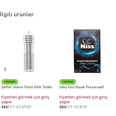
İlgili ürünler
TÜKENDI
TÜKENDI
Şeffaf Silikon Penis Kılıfı Tırtıklı
Silky Kiss Klasik Prezervatif
Fiyatları görmek için giriş
Fiyatları görmek için giriş
yapın
yapın
SKU:
PT-ECXF021
SKU:
PT-EC1575