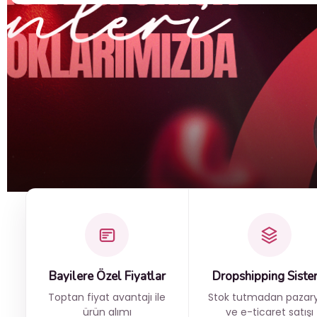
Bayilere Özel Fiyatlar
Dropshipping Siste
Toptan fiyat avantajı ile
Stok tutmadan pazary
ürün alımı
ve e-ticaret satışı