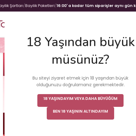
ayilik Şartları
/
Bayilik Paketleri
/
16:00' a kadar tüm siparişler aynı gün 
18 Yaşından büyük
Anal Ürün
Fantezi & Fetiş Ürünü
Vajina 
müsünüz?
Bu siteyi ziyaret etmek için 18 yaşından büyük
olduğunuzu doğrulamanız gerekmektedir.
18 YAŞINDAYIM VEYA DAHA BÜYÜĞÜM
BEN 18 YAŞININ ALTINDAYIM