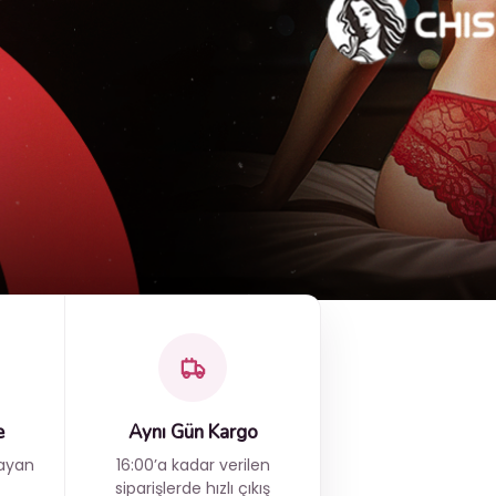
e
Aynı Gün Kargo
mayan
16:00’a kadar verilen
siparişlerde hızlı çıkış