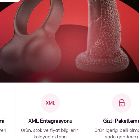
XML
mi
XML Entegrasyonu
Gizli Paketlem
eri
Ürün, stok ve fiyat bilgilerini
Ürün içeriği belli ol
kolayca aktarın
sade gönderim