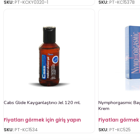
SKU:
PT-KCKY0320-1
SKU:
PT-KC1537B
Cabs Glide Kayganlaştırıcı Jel 120 ml.
Nymphorgasmic Baya
Krem
Fiyatları görmek için giriş yapın
Fiyatları görmek 
SKU:
PT-KC1534
SKU:
PT-KC525