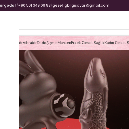
kargoda !
/
+90 501 349 09 83
/
gezelligbilgisayar@gmail.com
& Mastürbatör
Vibratör
Dildo
Şişme Manken
Erkek Cinsel Sağlık
Kadın Cinsel S