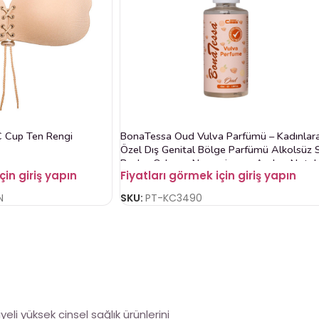
C Cup Ten Rengi
BonaTessa Oud Vulva Parfümü – Kadınlar
Özel Dış Genital Bölge Parfümü Alkolsüz 
Bazlı – Odunsu Narenciye ve Amber Notalı
çin giriş yapın
Fiyatları görmek için giriş yapın
N
SKU:
PT-KC3490
eli yüksek cinsel sağlık ürünlerini