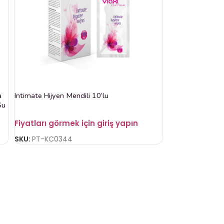
a
Intimate Hijyen Mendili 10’lu
Su
Fiyatları görmek için giriş yapın
SKU:
PT-KC0344