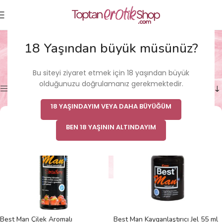
Kayganlaştırıcı
18 Yaşından büyük müsünüz?
Ana Sayfa
/
Kadın Cinsel Sağlık Ürünü
/
Kayganlaştırıcı
17 sonucun tümü gösteriliyor
Bu siteyi ziyaret etmek için 18 yaşından büyük
olduğunuzu doğrulamanız gerekmektedir.
Kenar çubuğunu göster
18 YAŞINDAYIM VEYA DAHA BÜYÜĞÜM
BEN 18 YAŞININ ALTINDAYIM
Best Man Çilek Aromalı
Best Man Kayganlaştırıcı Jel 55 ml