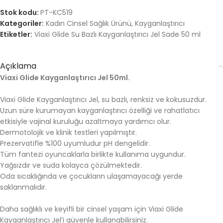
Stok kodu:
PT-KC519
Kategoriler:
Kadın Cinsel Sağlık Ürünü
,
Kayganlaştırıcı
Etiketler:
Viaxi Glide Su Bazlı Kayganlaştırıcı Jel Sade 50 ml
Açıklama
Viaxi Glide Kayganlaştırıcı Jel 50ml.
Viaxi Glide Kayganlaştırıcı Jel, su bazlı, renksiz ve kokusuzdur.
Uzun süre kurumayan kayganlaştırıcı özelliği ve rahatlatıcı
etkisiyle vajinal kuruluğu azaltmaya yardımcı olur.
Dermotolojik ve klinik testleri yapılmıştır.
Prezervatifle %100 uyumludur pH dengelidir.
Tüm fantezi oyuncaklarla birlikte kullanıma uygundur.
Yağsızdır ve suda kolayca çözülmektedir.
Oda sıcaklığında ve çocukların ulaşamayacağı yerde
saklanmalıdır.
Daha sağlıklı ve keyifli bir cinsel yaşam için Viaxi Glide
Kayganlaştırıcı Jel’i güvenle kullanabilirsiniz.