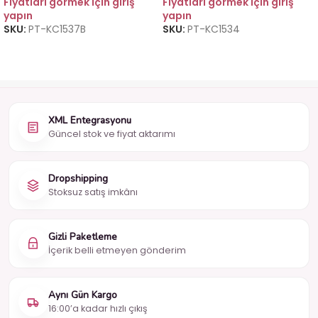
Fiyatları görmek için giriş
Fiyatları görmek için giriş
yapın
yapın
SKU:
PT-KC1537B
SKU:
PT-KC1534
XML Entegrasyonu
Güncel stok ve fiyat aktarımı
Dropshipping
Stoksuz satış imkânı
Gizli Paketleme
İçerik belli etmeyen gönderim
Aynı Gün Kargo
16:00’a kadar hızlı çıkış