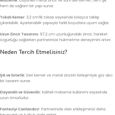
Malzeme:
Dayanıklı metal zincir ve suni deri kemer, hem şık
hem de sağlam bir yapı sunar.
Tokalı Kemer:
3,3 cm’lik tokası sayesinde kolayca takılıp
çıkarılabilir. Ayarlanabilir yapısıyla farklı boyutlara uyum sağlar.
Uzun Zincir Tasarımı:
97,2 cm uzunluğundaki zincir, hareket
özgürlüğü sağlarken partnerinize hükmetme deneyimini artırır.
Neden Tercih Etmelisiniz?
Şık ve Estetik:
Deri kemer ve metal zincirin birleşimiyle göz alıcı
bir tasarım sunar.
Dayanıklı ve Güvenilir:
Kaliteli malzeme kullanımı sayesinde
uzun ömürlüdür.
Fanteziyi Canlandırır:
Partnerinizle olan etkileşiminizi daha
heyecanlı ve tutkulu hale getirir.