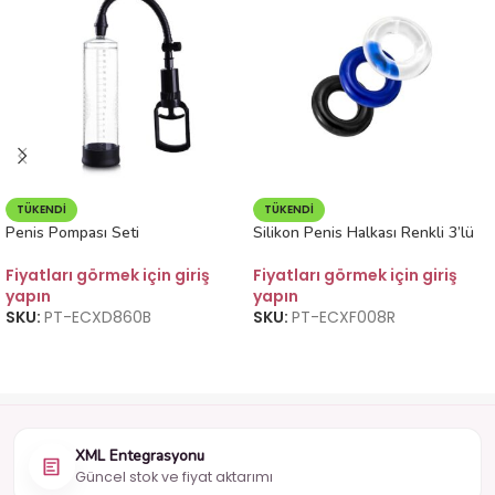
TÜKENDI
TÜKENDI
Penis Pompası Seti
Silikon Penis Halkası Renkli 3’lü
Fiyatları görmek için giriş
Fiyatları görmek için giriş
yapın
yapın
SKU:
PT-ECXD860B
SKU:
PT-ECXF008R
XML Entegrasyonu
Güncel stok ve fiyat aktarımı