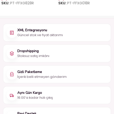
SKU:
PT-FFXG828R
SKU:
PT-FFXG018R
XML Entegrasyonu
Güncel stok ve fiyat aktarımı
Dropshipping
Stoksuz satış imkânı
Gizli Paketleme
İçerik belli etmeyen gönderim
Aynı Gün Kargo
16:00’a kadar hızlı çıkış
Bayi Destek