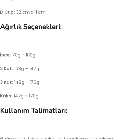
D Cup:
32 cm x 11 cm
Ağırlık Seçenekleri:
İnce:
70g – 100g
2 Kat:
108g – 147g
3 Kat:
148g – 170g
Kalın:
147g – 170g
Kullanım Talimatları:
Göğüs ve koltuk altı bölgesini temizleyin ve kurulayın.