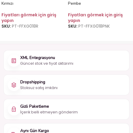
Kırmızı
Pembe
Fiyatları görmek için giriş
Fiyatları görmek için giriş
yapın
yapın
SKU:
PT-FFXG018R
SKU:
PT-FFXG018PNK
XML Entegrasyonu
Güncel stok ve fiyat aktarımı
Dropshipping
Stoksuz satış imkânı
Gizli Paketleme
İçerik belli etmeyen gönderim
Aynı Gün Kargo