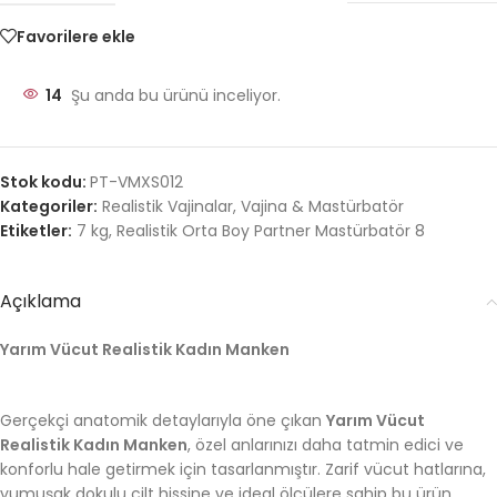
Favorilere ekle
14
Şu anda bu ürünü inceliyor.
Stok kodu:
PT-VMXS012
Kategoriler:
Realistik Vajinalar
,
Vajina & Mastürbatör
Etiketler:
7 kg
,
Realistik Orta Boy Partner Mastürbatör 8
Açıklama
Yarım Vücut Realistik Kadın Manken
Gerçekçi anatomik detaylarıyla öne çıkan
Yarım Vücut
Realistik Kadın Manken
, özel anlarınızı daha tatmin edici ve
konforlu hale getirmek için tasarlanmıştır. Zarif vücut hatlarına,
yumuşak dokulu cilt hissine ve ideal ölçülere sahip bu ürün,