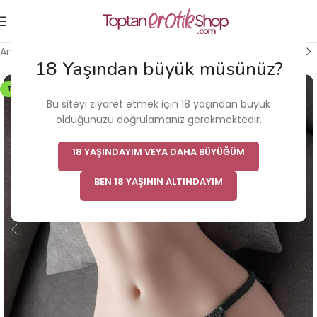
Ana Sayfa
/
Vajina & Mastürbatör
/
Realistik Vajinalar
18 Yaşından büyük müsünüz?
TÜKENDI
Bu siteyi ziyaret etmek için 18 yaşından büyük
olduğunuzu doğrulamanız gerekmektedir.
18 YAŞINDAYIM VEYA DAHA BÜYÜĞÜM
BEN 18 YAŞININ ALTINDAYIM