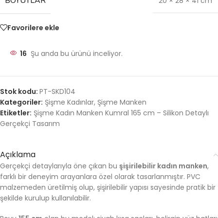
BOYUTLAR
20 × 28 × 41 cm
Favorilere ekle
16
Şu anda bu ürünü inceliyor.
Stok kodu:
PT-SKD104
Kategoriler:
Şişme Kadınlar
,
Şişme Manken
Etiketler:
Şişme Kadın Manken Kumral 165 cm – Silikon Detaylı
Gerçekçi Tasarım
Açıklama
Gerçekçi detaylarıyla öne çıkan bu
şişirilebilir kadın manken
,
farklı bir deneyim arayanlara özel olarak tasarlanmıştır. PVC
malzemeden üretilmiş olup, şişirilebilir yapısı sayesinde pratik bir
şekilde kurulup kullanılabilir.