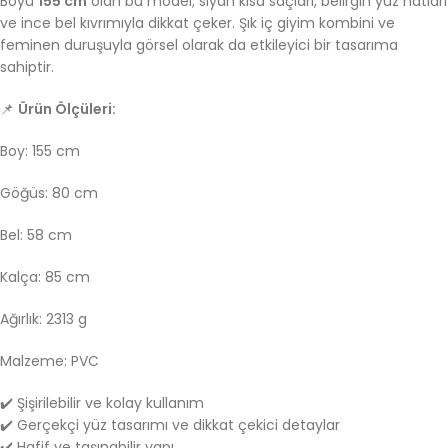
Boyu
155 cm
olan bu model; siyah kısa saçları, belirgin yüz hatları
ve ince bel kıvrımıyla dikkat çeker. Şık iç giyim kombini ve
feminen duruşuyla görsel olarak da etkileyici bir tasarıma
sahiptir.
📌
Ürün Ölçüleri:
Boy: 155 cm
Göğüs: 80 cm
Bel: 58 cm
Kalça: 85 cm
Ağırlık: 2313 g
Malzeme: PVC
✔️ Şişirilebilir ve kolay kullanım
✔️ Gerçekçi yüz tasarımı ve dikkat çekici detaylar
✔️ Hafif ve taşınabilir yapı