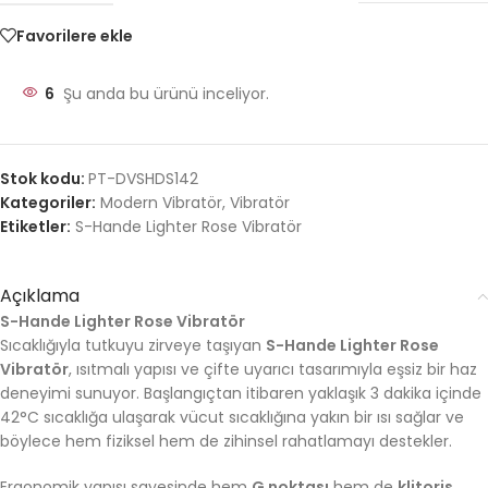
Favorilere ekle
6
Şu anda bu ürünü inceliyor.
Stok kodu:
PT-DVSHDS142
Kategoriler:
Modern Vibratör
,
Vibratör
Etiketler:
S-Hande Lighter Rose Vibratör
Açıklama
S-Hande Lighter Rose Vibratör
Sıcaklığıyla tutkuyu zirveye taşıyan
S-Hande Lighter Rose
Vibratör
, ısıtmalı yapısı ve çifte uyarıcı tasarımıyla eşsiz bir haz
deneyimi sunuyor. Başlangıçtan itibaren yaklaşık 3 dakika içinde
42°C sıcaklığa ulaşarak vücut sıcaklığına yakın bir ısı sağlar ve
böylece hem fiziksel hem de zihinsel rahatlamayı destekler.
Ergonomik yapısı sayesinde hem
G noktası
hem de
klitoris