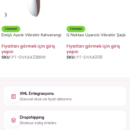
TÜKENDI
TÜKENDI
Emişli Ayıcık Vibratör Kahverengi
G Noktası Uyarıcılı Vibratör Şarjlı
Fiyatları görmek için giriş
Fiyatları görmek için giriş
yapın
yapın
SKU:
PT-DVXA433BRW
SKU:
PT-DVXA008
XML Entegrasyonu
Güncel stok ve fiyat aktarımı
Dropshipping
Stoksuz satış imkânı