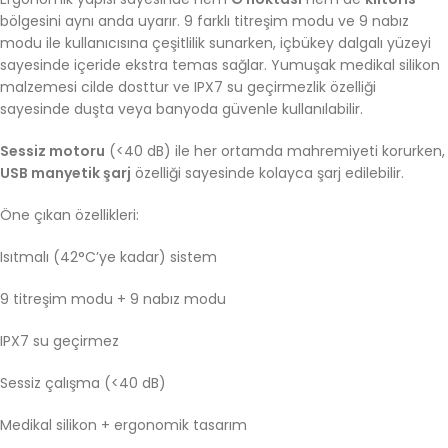
bölgesini aynı anda uyarır. 9 farklı titreşim modu ve 9 nabız
modu ile kullanıcısına çeşitlilik sunarken, içbükey dalgalı yüzeyi
sayesinde içeride ekstra temas sağlar. Yumuşak medikal silikon
malzemesi cilde dosttur ve IPX7 su geçirmezlik özelliği
sayesinde duşta veya banyoda güvenle kullanılabilir.
Sessiz motoru
(<40 dB) ile her ortamda mahremiyeti korurken,
USB manyetik şarj
özelliği sayesinde kolayca şarj edilebilir.
Öne çıkan özellikleri:
Isıtmalı (42°C’ye kadar) sistem
9 titreşim modu + 9 nabız modu
IPX7 su geçirmez
Sessiz çalışma (<40 dB)
Medikal silikon + ergonomik tasarım