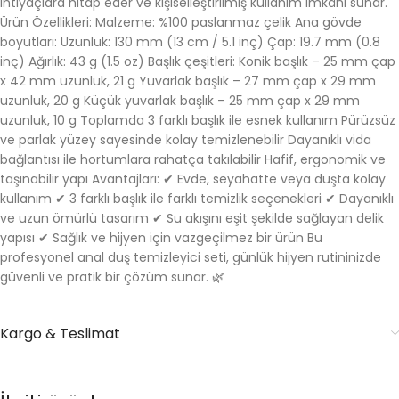
ihtiyaçlara hitap eder ve kişiselleştirilmiş kullanım imkânı sunar.
Ürün Özellikleri: Malzeme: %100 paslanmaz çelik Ana gövde
boyutları: Uzunluk: 130 mm (13 cm / 5.1 inç) Çap: 19.7 mm (0.8
inç) Ağırlık: 43 g (1.5 oz) Başlık çeşitleri: Konik başlık – 25 mm çap
x 42 mm uzunluk, 21 g Yuvarlak başlık – 27 mm çap x 29 mm
uzunluk, 20 g Küçük yuvarlak başlık – 25 mm çap x 29 mm
uzunluk, 10 g Toplamda 3 farklı başlık ile esnek kullanım Pürüzsüz
ve parlak yüzey sayesinde kolay temizlenebilir Dayanıklı vida
bağlantısı ile hortumlara rahatça takılabilir Hafif, ergonomik ve
taşınabilir yapı Avantajları: ✔ Evde, seyahatte veya duşta kolay
kullanım ✔ 3 farklı başlık ile farklı temizlik seçenekleri ✔ Dayanıklı
ve uzun ömürlü tasarım ✔ Su akışını eşit şekilde sağlayan delik
yapısı ✔ Sağlık ve hijyen için vazgeçilmez bir ürün Bu
profesyonel anal duş temizleyici seti, günlük hijyen rutininizde
güvenli ve pratik bir çözüm sunar. 🌿
Kargo & Teslimat