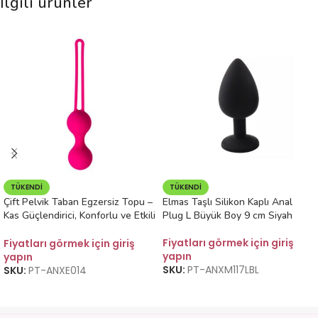
İlgili ürünler
TÜKENDI
TÜKENDI
Çift Pelvik Taban Egzersiz Topu –
Elmas Taşlı Silikon Kaplı Anal
Kas Güçlendirici, Konforlu ve Etkili
Plug L Büyük Boy 9 cm Siyah
Kullanım
Fiyatları görmek için giriş
Fiyatları görmek için giriş
yapın
yapın
SKU:
PT-ANXM117LBL
SKU:
PT-ANXE014