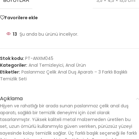
BOYUTLAR
3,5 × 4,5 × 15,5 cm
Favorilere ekle
13
Şu anda bu ürünü inceliyor.
Stok kodu:
PT-ANXM045
Kategoriler:
Anal Temizleyici
,
Anal Ürün
Etiketler:
Paslanmaz Çelik Anal Duş Aparatı – 3 Farklı Başlıklı
Temizlik Seti
Açıklama
Hijyen ve rahatlığı bir arada sunan paslanmaz çelik anal duş
aparatı, sağlıklı bir temizlik deneyimi için özel olarak
tasarlanmıştır. Yüksek kaliteli metal malzemeden üretilen bu
set, uzun ömürlü kullanımıyla güven verirken, pürüzsüz yüzeyi
sayesinde kolay temizlik sağlar. Üç farklı başlık seçeneği ile farklı