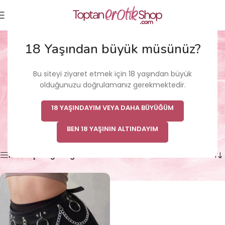
Metal Halkalı Zincir
18 Yaşından büyük müsünüz?
Detaylı Gotik Harness
Bu siteyi ziyaret etmek için 18 yaşından büyük
Kemer
olduğunuzu doğrulamanız gerekmektedir.
Ana Sayfa
/
18 YAŞINDAYIM VEYA DAHA BÜYÜĞÜM
Ürünler “Metal Halkalı Zincir Detaylı Gotik Harness Kemer”
olarak etiketlendi
BEN 18 YAŞININ ALTINDAYIM
Tek bir sonuç gösteriliyor
Kenar çubuğunu göster