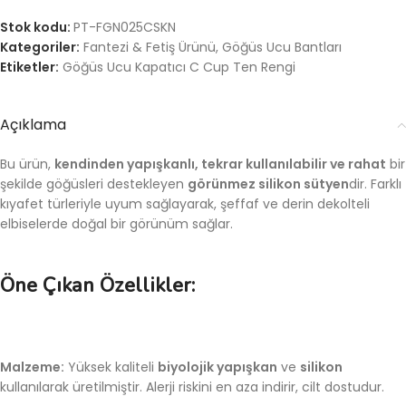
Stok kodu:
PT-FGN025CSKN
Kategoriler:
Fantezi & Fetiş Ürünü
,
Göğüs Ucu Bantları
Etiketler:
Göğüs Ucu Kapatıcı C Cup Ten Rengi
Açıklama
Bu ürün,
kendinden yapışkanlı, tekrar kullanılabilir ve rahat
bir
şekilde göğüsleri destekleyen
görünmez silikon sütyen
dir. Farklı
kıyafet türleriyle uyum sağlayarak, şeffaf ve derin dekolteli
elbiselerde doğal bir görünüm sağlar.
Öne Çıkan Özellikler:
Malzeme:
Yüksek kaliteli
biyolojik yapışkan
ve
silikon
kullanılarak üretilmiştir. Alerji riskini en aza indirir, cilt dostudur.