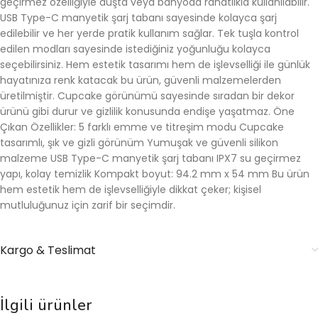
geçirmez özelliğiyle duşta veya banyoda rahatlıkla kullanılabilir.
USB Type-C manyetik şarj tabanı sayesinde kolayca şarj
edilebilir ve her yerde pratik kullanım sağlar. Tek tuşla kontrol
edilen modları sayesinde istediğiniz yoğunluğu kolayca
seçebilirsiniz. Hem estetik tasarımı hem de işlevselliği ile günlük
hayatınıza renk katacak bu ürün, güvenli malzemelerden
üretilmiştir. Cupcake görünümü sayesinde sıradan bir dekor
ürünü gibi durur ve gizlilik konusunda endişe yaşatmaz. Öne
Çıkan Özellikler: 5 farklı emme ve titreşim modu Cupcake
tasarımlı, şık ve gizli görünüm Yumuşak ve güvenli silikon
malzeme USB Type-C manyetik şarj tabanı IPX7 su geçirmez
yapı, kolay temizlik Kompakt boyut: 94.2 mm x 54 mm Bu ürün
hem estetik hem de işlevselliğiyle dikkat çeker; kişisel
mutluluğunuz için zarif bir seçimdir.
Kargo & Teslimat
İlgili ürünler