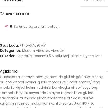
BOYUTLAR
9 × 9 × 12 cm
Favorilere ekle
6
Şu anda bu ürünü inceliyor.
Stok kodu:
PT-DVXA095MV
Kategoriler:
Modern Vibratör
,
Vibratör
Etiketler:
Cupcake Tasarımlı 5 Modlu Şarjlı Klitoral Uyarıcı Mor
Açıklama
Cupcake tasarımıyla hem şık hem de gizli bir görünüme sahip
bu özel klitoral uyarıcı, güçlü motoru ve 5 farklı emme/liking
modu ile kişisel bakım rutininizi bambaşka bir seviyeye taşır.
Kompakt boyutu sayesinde kolayca taşınabilir ve gizlice
saklanabilir. Yumuşak silikon malzemesi cilt dostudur ve
kullanım sırasında maksimum konfor sunar. Ürün IPX7 su